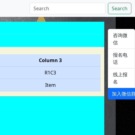
Search
咨询微
信
报名电
Column 3
话
R1C3
线上报
名
Item
加入微信