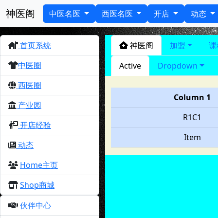
神医阁
中医名医
西医名医
开店
动态
首页系统
神医阁
加盟
课
中医圈
Active
Dropdown
西医圈
Column 1
产业园
R1C1
开店经验
Item
动态
Home主页
Shop商城
伙伴中心