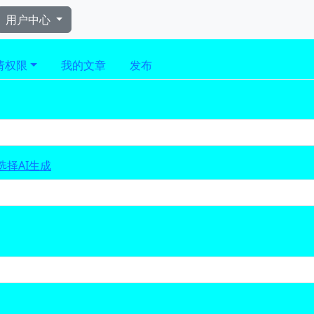
用户中心
进入 nav导航
请权限
我的文章
发布
选择AI生成