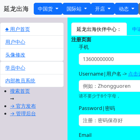
延龙出海
中国货
国际站
开店
动态
♣ 用户首页
延龙出海伙伴中心：
申
注册页面
用户中心
手机
头像修改
学员中心
Username|用户名 ->
点击
内部教员系统
搜索首页
请不要少于8个字母，
➞
→ 官方发布
Password|密码
→ 管理后台
Email