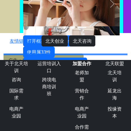
打开框架。很最复杂 。
友情链接：
北天创业
北天咨询
使用属33性
广告：欢迎大家联系我们投放广告
按钮中使用 data-bs-target
关于北天培
运营培训入
加盟合作
北天联盟
训
口
老师加
北天培
咨询
跨境电
盟
训
HomeHHHHHH
Profile
商培训
国际需
营销合
延龙出
Messages
班
求
作
海
home
1
电商产
电商产
投缘资
业园
业园
本
合作需
求发布