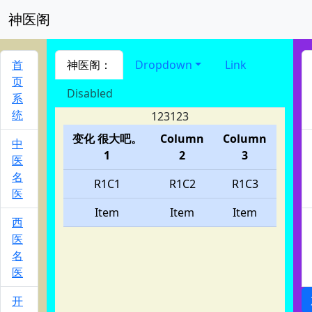
神医阁
进入 nav导航
首
神医阁：
Dropdown
Link
页
Disabled
系
统
123123
变化 很大吧。
Column
Column
中
1
2
3
医
名
R1C1
R1C2
R1C3
医
Item
Item
Item
西
医
名
医
开