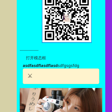
---------------
打开模态框
asdfasdflasdflasd
sdfgsgsfdg
×
Previous
Next