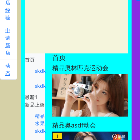
店
经
验
申
请
新
店
首页
首页
精品奥林匹克运动会
动
skdk
态
skdk
最新1
新品上架
精品
水果
精品奥asdf动会
skdk